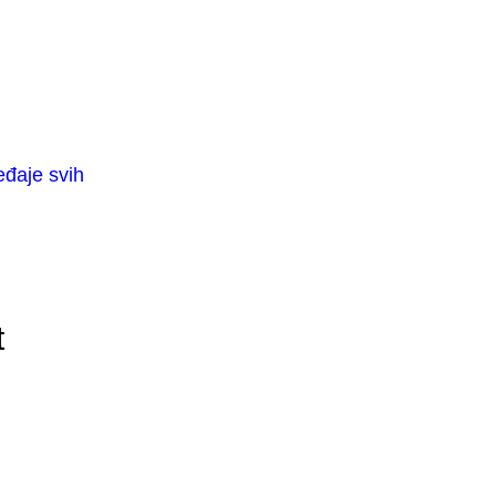
eđaje svih
t