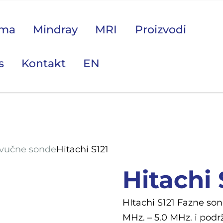
ama
Mindray
MRI
Proizvodi
s
Kontakt
EN
 područje opreme Vas zanima?
zvučne sonde
Hitachi S121
Hitachi 
HItachi S121 Fazne son
MHz. – 5.0 MHz. i podrž