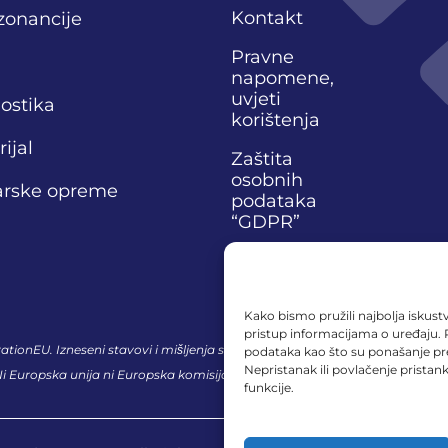
Kontakt
zonancije
Pravne
napomene,
uvjeti
nostika
korištenja
ijal
Zaštita
osobnih
narske opreme
podataka
“GDPR”
Kako bismo pružili najbolja iskustv
pristup informacijama o uređaju.
tionEU. Izneseni stavovi i mišljenja samo su autorova i ne odražavaju nuž
podataka kao što su ponašanje preg
Nepristanak ili povlačenje prista
 Ni Europska unija ni Europska komisija ne mogu se smatrati odgovornima z
funkcije.