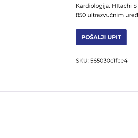
Kardiologija. HItachi S
850 ultrazvučnim uređ
POŠALJI UPIT
SKU:
565030e1fce4