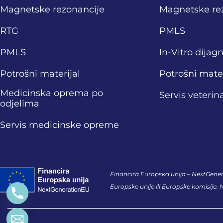
Magnetske rezonancije
Magnetske re
RTG
PMLS
PMLS
In-Vitro dijag
Potrošni materijal
Potrošni mater
Medicinska oprema po
Servis veteri
odjelima
Servis medicinske opreme
Financira Europska unija – NextGenera
Europske unije ili Europske komisije.