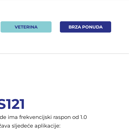
VETERINA
BRZA PONUDA
S121
de ima frekvencijski raspon od 1.0
ava sljedeće aplikacije: