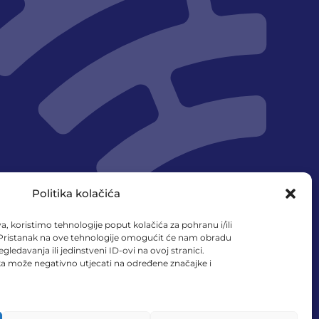
Politika kolačića
a, koristimo tehnologije poput kolačića za pohranu i/ili
 Pristanak na ove tehnologije omogućit će nam obradu
no službena stajališta
ledavanja ili jedinstveni ID-ovi na ovoj stranici.
nka može negativno utjecati na određene značajke i
a njih.