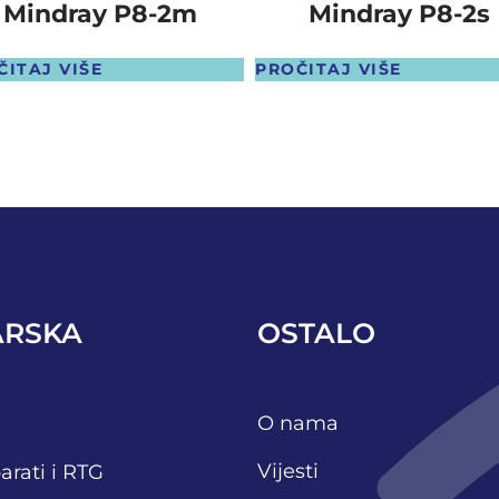
Mindray P8-2m
Mindray P8-2s
ČITAJ VIŠE
PROČITAJ VIŠE
ARSKA
OSTALO
O nama
Vijesti
arati i RTG