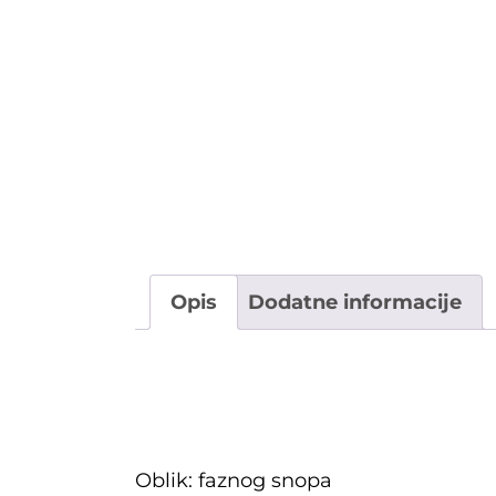
OSTALI UREĐAJI I OPREMA
POTROŠNI MATERIJAL
DALJE
Opis
Dodatne informacije
Opis
Oblik: faznog snopa