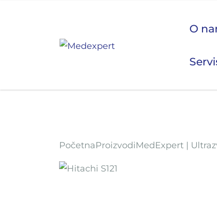
O n
Servi
Koje
ULTRAZVUK
Početna
Proizvodi
MedExpert | Ultra
RTG, DENZITOMETAR, MAMOGRAF, I DR.
SERVIS