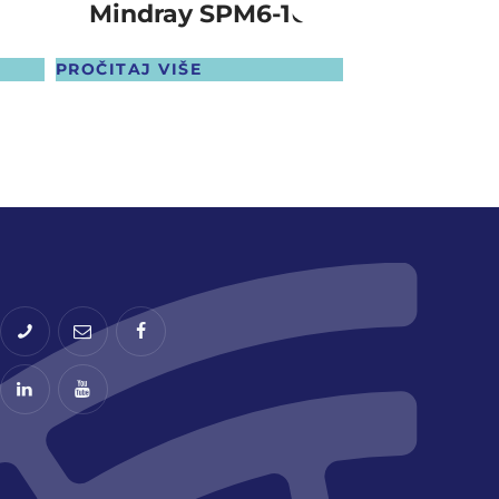
Mindray SPM6-1U
Hitac
PROČITAJ VIŠE
PROČITAJ VIŠ