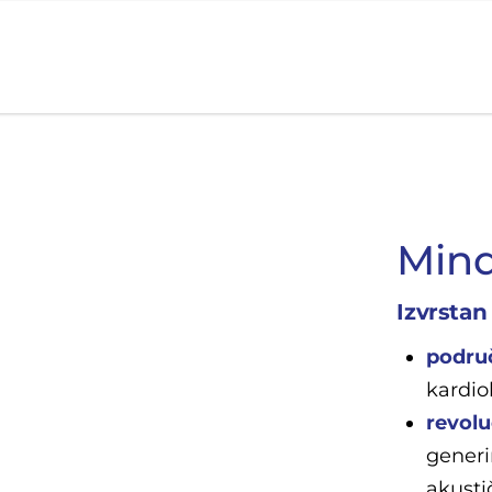
Koje područje opreme Vas zanima?
Mind
Izvrstan 
podru
kardiol
revolu
generi
akusti