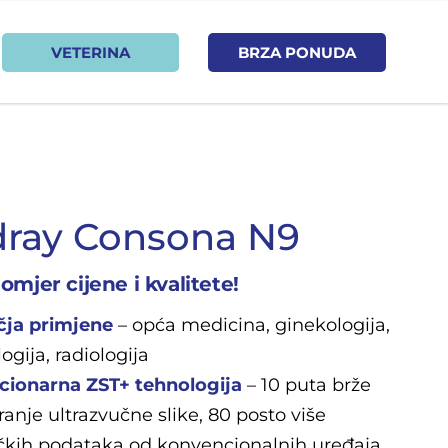
VETERINA
BRZA PONUDA
ray Consona N9
omjer cijene i kvalitete!
čja primjene
– opća medicina, ginekologija,
ogija, radiologija
cionarna ZST+ tehnologija
– 10 puta brže
ranje ultrazvučne slike, 80 posto više
čkih podataka od konvencionalnih uređaja