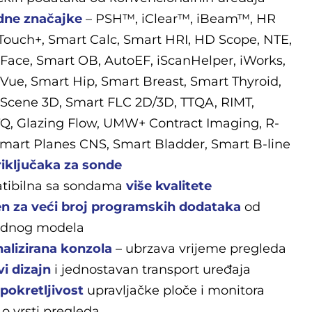
dne značajke
– PSH™, iClear™, iBeam™, HR
iTouch+, Smart Calc, Smart HRI, HD Scope, NTE,
Face, Smart OB, AutoEF, iScanHelper, iWorks,
Vue, Smart Hip, Smart Breast, Smart Thyroid,
Scene 3D, Smart FLC 2D/3D, TTQA, RIMT,
Q, Glazing Flow, UMW+ Contract Imaging, R-
mart Planes CNS, Smart Bladder, Smart B-line
riključaka za sonde
tibilna sa sondama
više kvalitete
en za veći broj programskih dodataka
od
odnog modela
alizirana konzola
– ubrzava vrĳeme pregleda
vi dizajn
i jednostavan transport uređaja
 pokretljivost
upravljačke ploče i monitora
 o vrsti pregleda