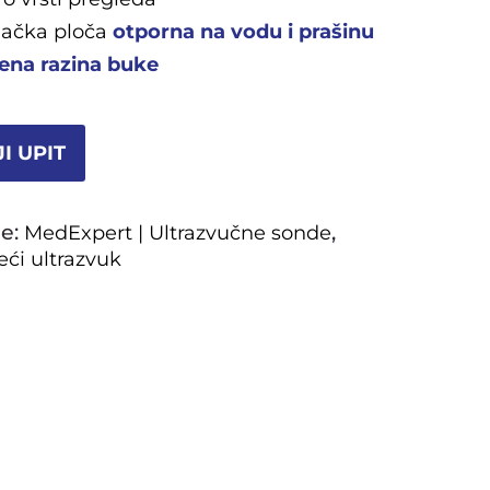
jačka ploča
otporna na vodu i prašinu
ena razina buke
I UPIT
je:
,
MedExpert | Ultrazvučne sonde
ći ultrazvuk