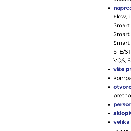
napre
Flow, 
Smart 
Smart 
Smart 
STE/ST
VQS, S
više p
kompa
otvor
preth
person
sklopi
velika
ovisno