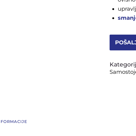
upravl
smanj
POŠALJ
Kategori
Samostoje
NFORMACIJE