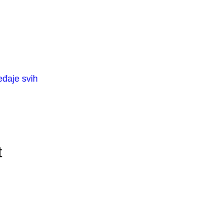
eđaje svih
t