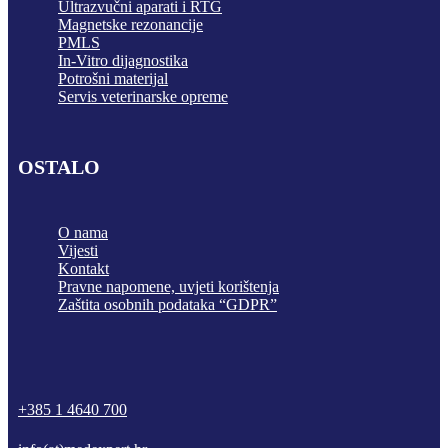
Ultrazvučni aparati i RTG
Magnetske rezonancije
PMLS
In-Vitro dijagnostika
Potrošni materijal
Servis veterinarske opreme
OSTALO
O nama
Vijesti
Kontakt
Pravne napomene, uvjeti korištenja
Zaštita osobnih podataka “GDPR”
phone
mail-
facebook
linkedin
youtube
empty
+385 1 4640 700