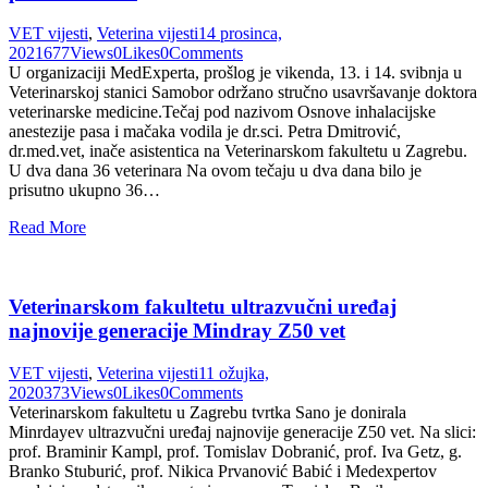
VET vijesti
,
Veterina vijesti
14 prosinca,
2021
677
Views
0
Likes
0
Comments
U organizaciji MedExperta, prošlog je vikenda, 13. i 14. svibnja u
Veterinarskoj stanici Samobor održano stručno usavršavanje doktora
veterinarske medicine.Tečaj pod nazivom Osnove inhalacijske
anestezije pasa i mačaka vodila je dr.sci. Petra Dmitrović,
dr.med.vet, inače asistentica na Veterinarskom fakultetu u Zagrebu.
U dva dana 36 veterinara Na ovom tečaju u dva dana bilo je
prisutno ukupno 36…
Read More
Veterinarskom fakultetu ultrazvučni uređaj
najnovije generacije Mindray Z50 vet
VET vijesti
,
Veterina vijesti
11 ožujka,
2020
373
Views
0
Likes
0
Comments
Veterinarskom fakultetu u Zagrebu tvrtka Sano je donirala
Minrdayev ultrazvučni uređaj najnovije generacije Z50 vet. Na slici:
prof. Braminir Kampl, prof. Tomislav Dobranić, prof. Iva Getz, g.
Branko Stuburić, prof. Nikica Prvanović Babić i Medexpertov