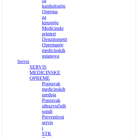
za
kardiologiju
Oprema
za
kirurgiju
Medicinski
printeri
Denzitometri
Opremanje
medicinskih
ustanova
Servis
SERVIS
MEDICINSKE
OPREME
Popravak
medicinskih
uređaja
Popravak
ultrazvučnih
sondi
Preventivni
servis
i
STK