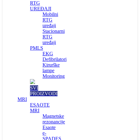
RTG
UREĐAJI
Mobilni
RTG
uređaji
Stacionarni
RTG
uređaji
PMLS
EKG
Defibrilatori
Kirurške
lampe
Monitoring
SVI
PROIZVODI
MRI
ESAOTE
MRI
Magnetske
rezonancije
Esaote
e-
SPADES