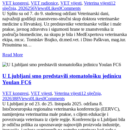
VET kongresi
,
VET radionice
,
VET vijesti
,
Veterina vijesti
12
siječnja, 2026
256
Views
0
Likes
0
Comments
U Splitu su od 7. do 9. studenog održani Veterinarski dani,
najvažniji godišnji znanstveno-stručni skup doktora veterinarske
medicine u Hrvatskoj. Uz predstavnike veterinarske velike i male
prakse, javnog zdravstva i sigurnosti hrane te znanstvenika iz
područja biomedicine, na skupu je bila i MedExpertova veterinarska
ekipa, mr.sc. Tomislav Brajko, dr.med.vet. i Dino Paškvan, mag.iur.
Prisutnima su…
Read More
U Ljubljani smo predstavili stomatološku jedinicu
Youlan FC6
VET kongresi
,
VET vijesti
,
Veterina vijesti
12 siječnja,
2026
388
Views
0
Likes
0
Comments
U Ljubljani je od 23. do 25. listopada 2025. održana 8.
Istočnoeuropska regionalna veterinarska konferencija (EERVC),
namijenjena veterinarima male prakse, s ciljem edukacije i
povezivanja veterinara iz cijele regije. Konferencija u Ljubljani bila
je odlična prilika za upoznavanje najnovijih proizvoda industrije,
inovacija i usluga usmjerenih na potrebe veterinara koji rade s