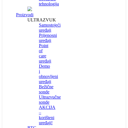
tehnologija
Proizvodi
ULTRAZVUK
Samostojeći
uređaji
Prijenosni
uređaji
Point
of
care
uređaji
Demo
i
obnovljeni
uređaji
Bežične
sonde
Ultrazvučne
sonde
AKCIJA
–
korišteni
uređaji!
RTG