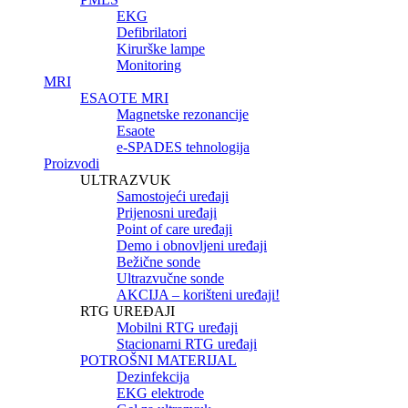
EKG
Defibrilatori
Kirurške lampe
Monitoring
MRI
ESAOTE MRI
Magnetske rezonancije
Esaote
e-SPADES tehnologija
Proizvodi
ULTRAZVUK
Samostojeći uređaji
Prijenosni uređaji
Point of care uređaji
Demo i obnovljeni uređaji
Bežične sonde
Ultrazvučne sonde
AKCIJA – korišteni uređaji!
RTG UREĐAJI
Mobilni RTG uređaji
Stacionarni RTG uređaji
POTROŠNI MATERIJAL
Dezinfekcija
EKG elektrode