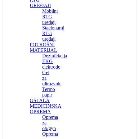
UREĐAJI
Mobilni
RTG
uređaji
Stacionarni
RTG
uređaji
POTROŠNI
MATERIJAL
Dezinfekcija
EKG
elektrode
Gel
za
ultrazvuk
Termo
papir
OSTALA
MEDICINSKA
OPREMA
Oprema
za
ob/gyn
Oprema