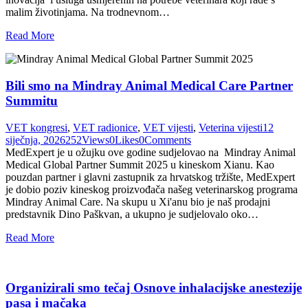
malim životinjama. Na trodnevnom…
Read More
Bili smo na Mindray Animal Medical Care Partner
Summitu
VET kongresi
,
VET radionice
,
VET vijesti
,
Veterina vijesti
12
siječnja, 2026
252
Views
0
Likes
0
Comments
MedExpert je u ožujku ove godine sudjelovao na Mindray Animal
Medical Global Partner Summit 2025 u kineskom Xianu. Kao
pouzdan partner i glavni zastupnik za hrvatskog tržište, MedExpert
je dobio poziv kineskog proizvođača našeg veterinarskog programa
Mindray Animal Care. Na skupu u Xi'anu bio je naš prodajni
predstavnik Dino Paškvan, a ukupno je sudjelovalo oko…
Read More
Organizirali smo tečaj Osnove inhalacijske anestezije
pasa i mačaka