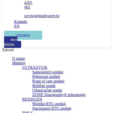
4265
002
servis(at)medexpert.hr
Kontakt
EN
VETERINA
BRZA
PONUDA
Zatvori
O nama
Mindray
ULTRAZVUK
Samostojeći uređaji
Prijenosni uređaji
Point of care uređaji
Bežične sonde
Ultrazvučne sonde
ZONE Sonography® tehnologija
RENDGEN
Mobilni RTG uredaji
Stacionarni RTG uređaji
PMLS