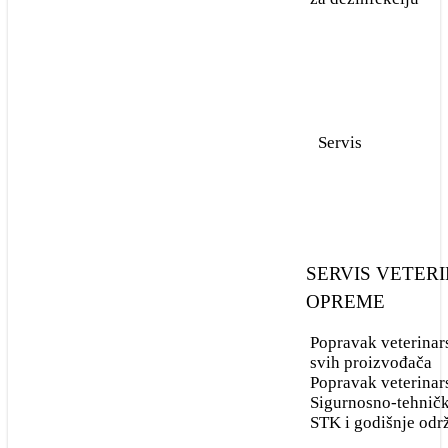
POTROŠNI
MATERIJAL
za biokemiju
Servis
za imunologiju
za anesteziju i
monitoring
za ultrazvuk
SERVIS VETER
OPREME
za endoskope
Popravak veterinar
za hematologiju
svih proizvođača
Popravak veterinar
za dezinfekciju
Sigurnosno-tehničk
STK i godišnje odr