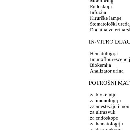
Monitoring
Endoskopi
Kirurške lampe
Infuzija
Kirurške lampe
Stomatološki uređaji
Stomatološki uređa
Dodatna veterinar
Dodatna veterinarska
oprema
IN-VITRO DIJ
Hematologija
IN-VITRO
Imunoflourescenci
Biokemija
DIJAGNOSTIKA
Analizator urina
POTROŠNI MAT
Hematologija
za biokemiju
Imunoflourescencija
za imunologiju
za anesteziju i mon
Biokemija
za ultrazvuk
za endoskope
Analizator urina
za hematologiju
za dezinfekciju