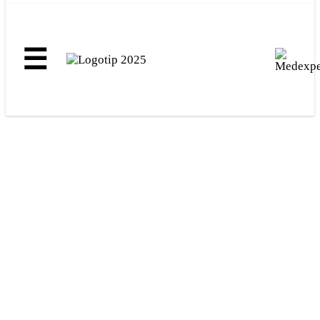
☰
+385 (0)1 4640 700
info(at)medexpert.hr