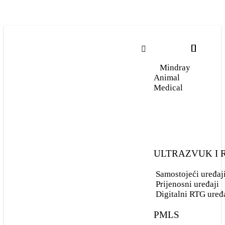
Mindray
Animal
Mindray Animal
Medical
Medical
ULTRAZVUK I
ULTRAZVUK I
RENDGEN
Samostojeći uređaj
Prijenosni uređaji
Digitalni RTG uređ
Samostojeći uređaji
PMLS
Prijenosni uređaji