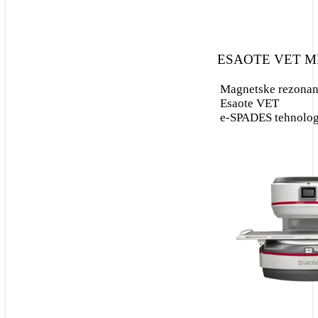
Hematologija
Biokemija
ESAOTE VET M
Analizator urina
Magnetske rezonan
Esaote VET
e-SPADES tehnolog
MRI
Magnetske rezonancije
Proizvodi
ULTRAZVUK I
RENDGEN