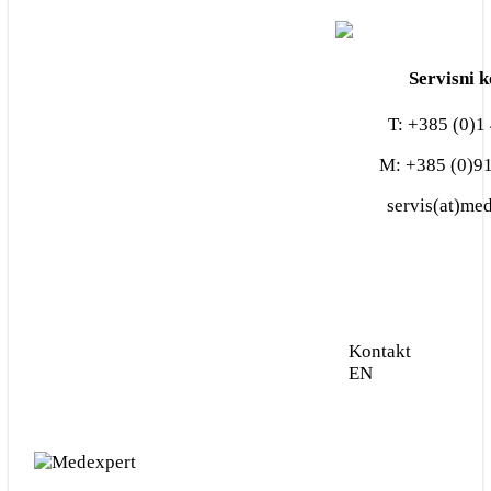
Servis
Servisni 
Popravak veterinarskih
T: +385 (0)1
uređaja svih proizvođača
M: +385 (0)9
Popravak veterinarskih
servis(at)me
sondi
Sigurnosno-tehnička
kontrola – STK i godišnje
održavanje
Kontakt
EN
Kontakt
EN