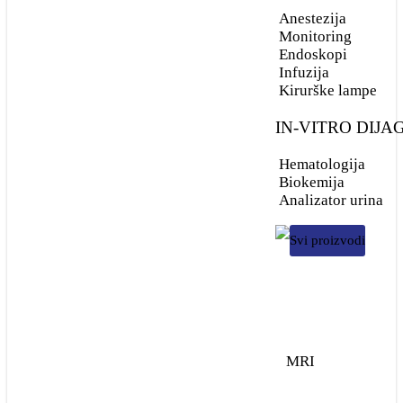
Anestezija
Digitalni RTG uređaji
Monitoring
Endoskopi
Infuzija
PMLS
Kirurške lampe
IN-VITRO DIJ
Anestezija
Hematologija
Monitoring
Biokemija
Analizator urina
Endoskopi
Svi proizvodi
Infuzija
Kirurške lampe
IN-VITRO
DIJAGNOSTIKA
MRI