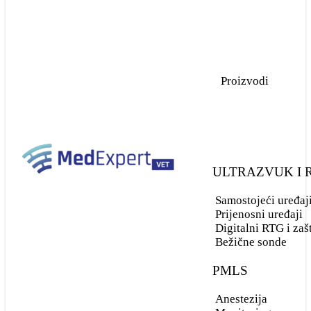
Samostojeći uređaji
Prijenosni uređaji
Proizvodi
Digitalni RTG i
zaštitna oprema
Bežične sonde
ULTRAZVUK I
PMLS
Samostojeći uređaj
Anestezija
Prijenosni uređaji
Digitalni RTG i zaš
Bežične sonde
Monitoring
PMLS
Endoskopi
Anestezija
Infuzija