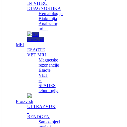
IN-VITRO
DIJAGNOSTIKA
Hematologija
Biokemija
Analizator
urina
Svi
proizvodi
MRI
ESAOTE
VET MRI
Magnetske
rezonancije
Esaote
VET
e-
SPADES
tehnologija
Proizvodi
ULTRAZVUK
I
RENDGEN
Samostojeći
uređaji