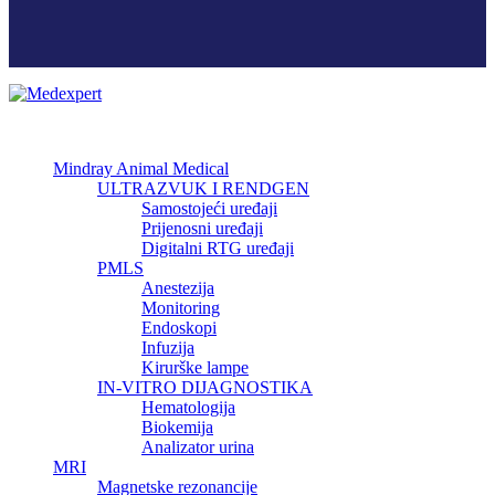
Mindray Animal Medical
ULTRAZVUK I RENDGEN
Samostojeći uređaji
Prijenosni uređaji
Digitalni RTG uređaji
PMLS
Anestezija
Monitoring
Endoskopi
Infuzija
Kirurške lampe
IN-VITRO DIJAGNOSTIKA
Hematologija
Biokemija
Analizator urina
MRI
Magnetske rezonancije