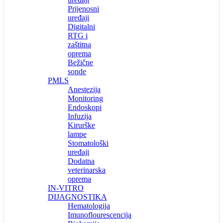
Prijenosni
uređaji
Digitalni
RTG i
zaštitna
oprema
Bežične
sonde
PMLS
Anestezija
Monitoring
Endoskopi
Infuzija
Kirurške
lampe
Stomatološki
uređaji
Dodatna
veterinarska
oprema
IN-VITRO
DIJAGNOSTIKA
Hematologija
Imunoflourescencija