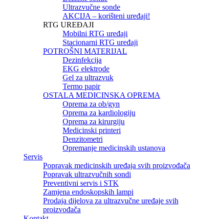
Ultrazvučne sonde
AKCIJA – korišteni uređaji!
RTG UREĐAJI
Mobilni RTG uređaji
Stacionarni RTG uređaji
POTROŠNI MATERIJAL
Dezinfekcija
EKG elektrode
Gel za ultrazvuk
Termo papir
OSTALA MEDICINSKA OPREMA
Oprema za ob/gyn
Oprema za kardiologiju
Oprema za kirurgiju
Medicinski printeri
Denzitometri
Opremanje medicinskih ustanova
Servis
Popravak medicinskih uređaja svih proizvođača
Popravak ultrazvučnih sondi
Preventivni servis i STK
Zamjena endoskopskih lampi
Prodaja dijelova za ultrazvučne uređaje svih
proizvođača
Kontakt