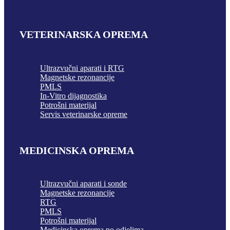
VETERINARSKA OPREMA
Ultrazvučni aparati i RTG
Magnetske rezonancije
PMLS
In-Vitro dijagnostika
Potrošni materijal
Servis veterinarske opreme
MEDICINSKA OPREMA
Ultrazvučni aparati i sonde
Magnetske rezonancije
RTG
PMLS
Potrošni materijal
Medicinska oprema po odjelima