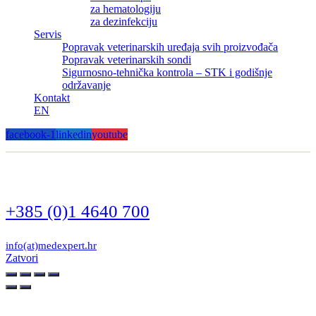
za hematologiju
za dezinfekciju
Servis
Popravak veterinarskih uređaja svih proizvođača
Popravak veterinarskih sondi
Sigurnosno-tehnička kontrola – STK i godišnje
održavanje
Kontakt
EN
facebook-1
linkedin
youtube
+385 (0)1 4640 700
info(at)medexpert.hr
Zatvori