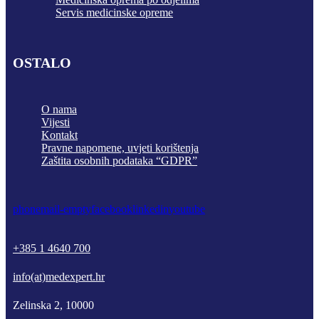
Servis medicinske opreme
OSTALO
O nama
Vijesti
Kontakt
Pravne napomene, uvjeti korištenja
Zaštita osobnih podataka “GDPR”
phone
mail-empty
facebook
linkedin
youtube
+385 1 4640 700
info(at)medexpert.hr
Zelinska 2, 10000