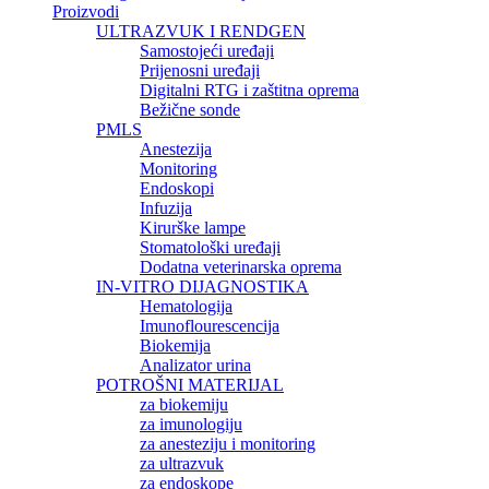
Proizvodi
ULTRAZVUK I RENDGEN
Samostojeći uređaji
Prijenosni uređaji
Digitalni RTG i zaštitna oprema
Bežične sonde
PMLS
Anestezija
Monitoring
Endoskopi
Infuzija
Kirurške lampe
Stomatološki uređaji
Dodatna veterinarska oprema
IN-VITRO DIJAGNOSTIKA
Hematologija
Imunoflourescencija
Biokemija
Analizator urina
POTROŠNI MATERIJAL
za biokemiju
za imunologiju
za anesteziju i monitoring
za ultrazvuk
za endoskope