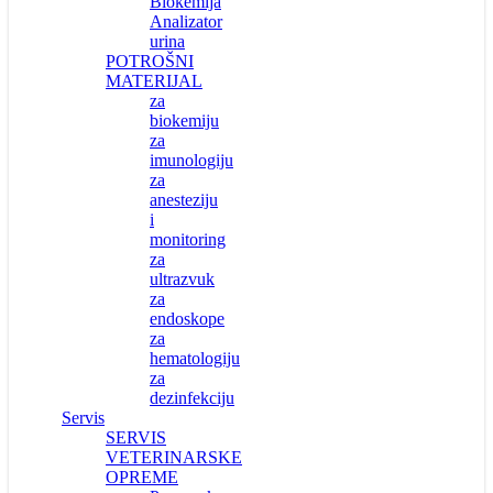
Biokemija
Analizator
urina
POTROŠNI
MATERIJAL
za
biokemiju
za
imunologiju
za
anesteziju
i
monitoring
za
ultrazvuk
za
endoskope
za
hematologiju
za
dezinfekciju
Servis
SERVIS
VETERINARSKE
OPREME