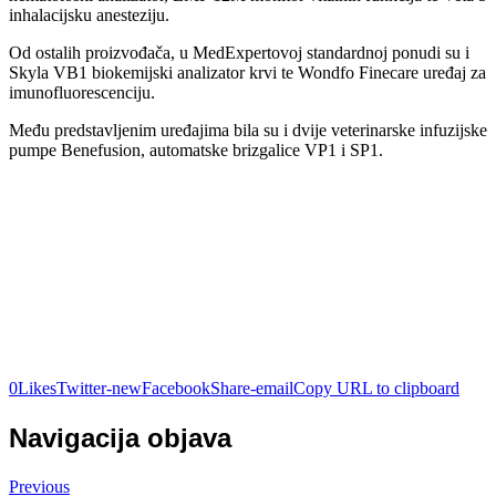
inhalacijsku anesteziju.
Od ostalih proizvođača, u MedExpertovoj standardnoj ponudi su i
Skyla VB1 biokemijski analizator krvi te Wondfo Finecare uređaj za
imunofluorescenciju.
Među predstavljenim uređajima bila su i dvije veterinarske infuzijske
pumpe Benefusion, automatske brizgalice VP1 i SP1.
0
Likes
Twitter-new
Facebook
Share-email
Copy URL to clipboard
Navigacija objava
Previous