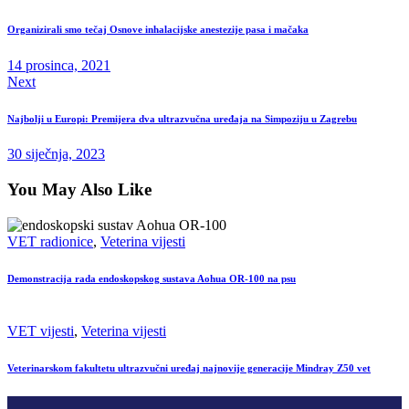
Organizirali smo tečaj Osnove inhalacijske anestezije pasa i mačaka
14 prosinca, 2021
Next
Najbolji u Europi: Premijera dva ultrazvučna uređaja na Simpoziju u Zagrebu
30 siječnja, 2023
You May Also Like
VET radionice
,
Veterina vijesti
Demonstracija rada endoskopskog sustava Aohua OR-100 na psu
VET vijesti
,
Veterina vijesti
Veterinarskom fakultetu ultrazvučni uređaj najnovije generacije Mindray Z50 vet