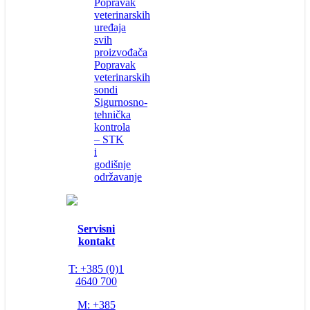
Popravak
veterinarskih
uređaja
svih
proizvođača
Popravak
veterinarskih
sondi
Sigurnosno-
tehnička
kontrola
– STK
i
godišnje
održavanje
Servisni
kontakt
T: +385 (0)1
4640 700
M: +385