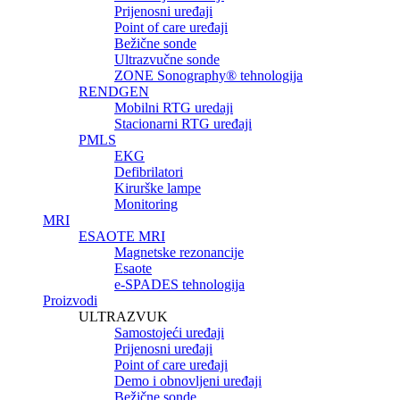
Prijenosni uređaji
Point of care uređaji
Bežične sonde
Ultrazvučne sonde
ZONE Sonography® tehnologija
RENDGEN
Mobilni RTG uredaji
Stacionarni RTG uređaji
PMLS
EKG
Defibrilatori
Kirurške lampe
Monitoring
MRI
ESAOTE MRI
Magnetske rezonancije
Esaote
e-SPADES tehnologija
Proizvodi
ULTRAZVUK
Samostojeći uređaji
Prijenosni uređaji
Point of care uređaji
Demo i obnovljeni uređaji
Bežične sonde