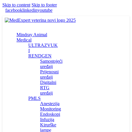
Skip to content
Skip to footer
facebook
linkedin
youtube
Mindray Animal
Medical
ULTRAZVUK
I
RENDGEN
Samostojeći
uređaji
Prijenosni
uređaji
Digitalni
RTG
uređaji
PMLS
Anestezija
Monitoring
Endoskopi
Infuzija
Kirurške
lampe