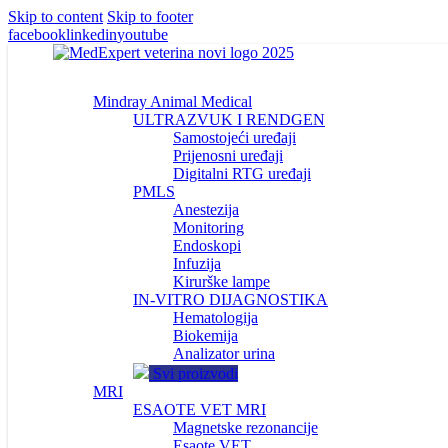
Skip to content
Skip to footer
facebook
linkedin
youtube
Mindray Animal Medical
ULTRAZVUK I RENDGEN
Samostojeći uređaji
Prijenosni uređaji
Digitalni RTG uređaji
PMLS
Anestezija
Monitoring
Endoskopi
Infuzija
Kirurške lampe
IN-VITRO DIJAGNOSTIKA
Hematologija
Biokemija
Analizator urina
Svi proizvodi
MRI
ESAOTE VET MRI
Magnetske rezonancije
Esaote VET