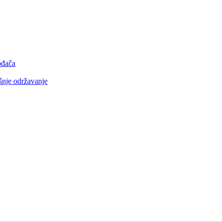
ođača
šnje održavanje