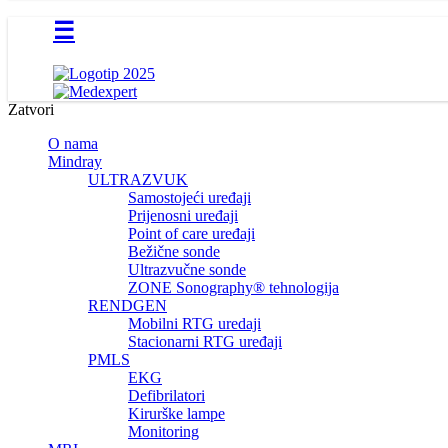
☰
Zatvori
O nama
Mindray
ULTRAZVUK
Samostojeći uređaji
Prijenosni uređaji
Point of care uređaji
Bežične sonde
Ultrazvučne sonde
ZONE Sonography® tehnologija
RENDGEN
Mobilni RTG uredaji
Stacionarni RTG uređaji
PMLS
EKG
Defibrilatori
Kirurške lampe
Monitoring