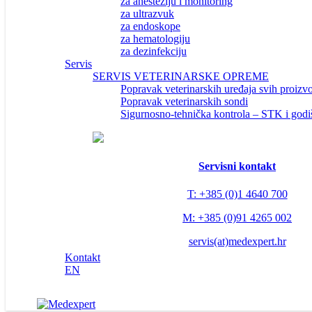
za anesteziju i monitoring
za ultrazvuk
za endoskope
za hematologiju
za dezinfekciju
Servis
SERVIS VETERINARSKE OPREME
Popravak veterinarskih uređaja svih proizv
Popravak veterinarskih sondi
Sigurnosno-tehnička kontrola – STK i godi
Servisni kontakt
T: +385 (0)1 4640 700
M: +385 (0)91 4265 002
servis(at)medexpert.hr
Kontakt
EN