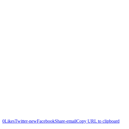
0
Likes
Twitter-new
Facebook
Share-email
Copy URL to clipboard