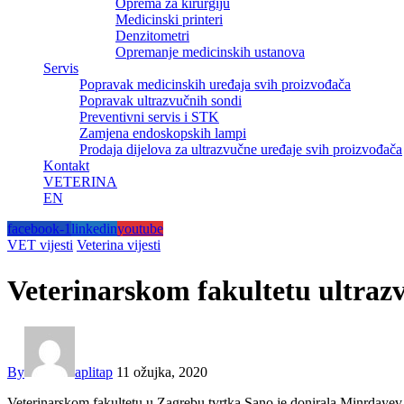
Oprema za kirurgiju
Medicinski printeri
Denzitometri
Opremanje medicinskih ustanova
Servis
Popravak medicinskih uređaja svih proizvođača
Popravak ultrazvučnih sondi
Preventivni servis i STK
Zamjena endoskopskih lampi
Prodaja dijelova za ultrazvučne uređaje svih proizvođača
Kontakt
VETERINA
EN
facebook-1
linkedin
youtube
VET vijesti
Veterina vijesti
Veterinarskom fakultetu ultraz
By
aplitap
11 ožujka, 2020
Veterinarskom fakultetu u Zagrebu tvrtka Sano je donirala Minrdayev 