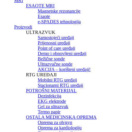
MRI
ESAOTE MRI
Magnetske rezonancije
Esaote
e-SPADES tehnologija
Proizvodi
ULTRAZVUK
Samostojeći uređaji
Prijenosni uređaji
Point of care uređaji
Demo i obnovljeni uređaji
Bežične sonde
Ultrazvučne sonde
AKCIJA – korišteni uređaji!
RTG UREĐAJI
Mobilni RTG uređaji
Stacionarni RTG uređaji
POTROŠNI MATERIJAL
Dezinfekcija
EKG elektrode
Gel za ultrazvuk
Termo papir
OSTALA MEDICINSKA OPREMA
Oprema za ob/gyn
Oprema za kardiologiju