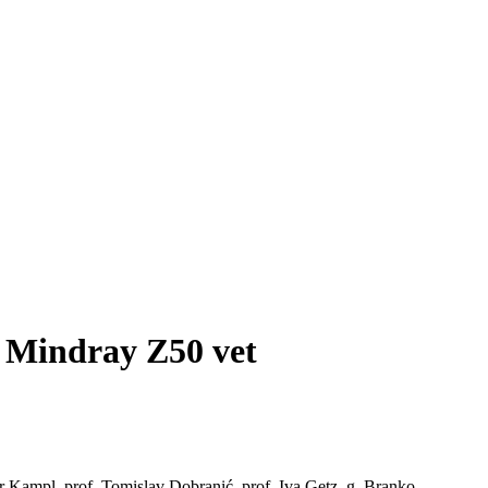
e Mindray Z50 vet
ir Kampl, prof. Tomislav Dobranić, prof. Iva Getz, g. Branko