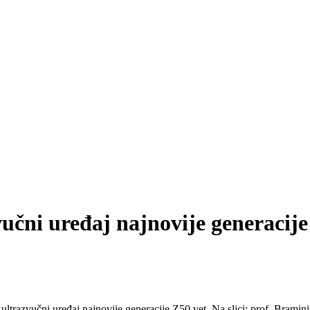
vučni uređaj najnovije generacij
ultrazvučni uređaj najnovije generacije Z50 vet. Na slici: prof. Bramin