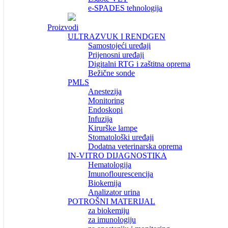
e-SPADES tehnologija
Proizvodi
ULTRAZVUK I RENDGEN
Samostojeći uređaji
Prijenosni uređaji
Digitalni RTG i zaštitna oprema
Bežične sonde
PMLS
Anestezija
Monitoring
Endoskopi
Infuzija
Kirurške lampe
Stomatološki uređaji
Dodatna veterinarska oprema
IN-VITRO DIJAGNOSTIKA
Hematologija
Imunoflourescencija
Biokemija
Analizator urina
POTROŠNI MATERIJAL
za biokemiju
za imunologiju