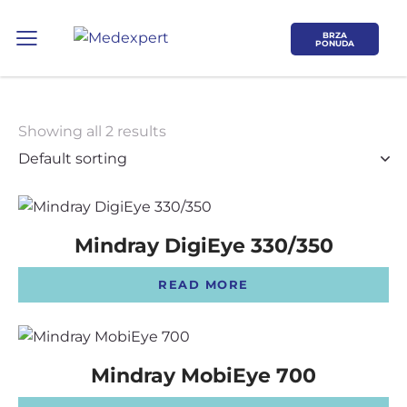
BRZA
PONUDA
Showing all 2 results
Koje područje opreme Vas zanima?
Mindray DigiEye 330/350
ULTRAZVUK
READ MORE
RTG, DENZITOMETAR, MAMOGRAF, I
DR.
Mindray MobiEye 700
SERVIS