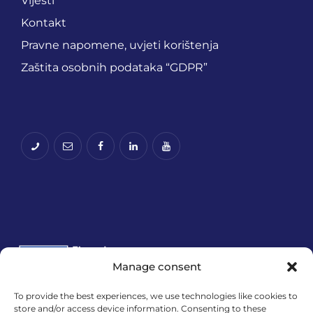
Vijesti
Kontakt
Pravne napomene, uvjeti korištenja
Zaštita osobnih podataka “GDPR”
Manage consent
To provide the best experiences, we use technologies like cookies to
Financira Europska unija – NextGenerationEU.
store and/or access device information. Consenting to these