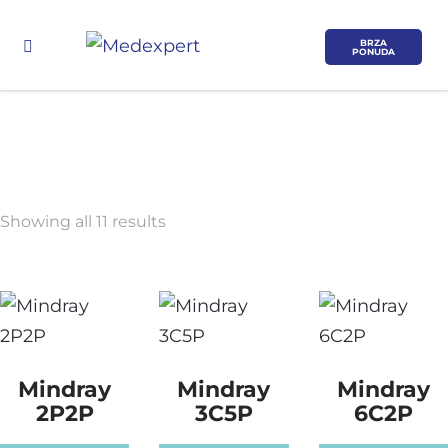
BRZA
PONUDA
Showing all 11 results
Koje područje opreme Vas zanima?
ULTRAZVUK
Mindray
Mindray
Mindray
RTG, DENZITOMETAR, MAMOGRAF, I
DR.
2P2P
3C5P
6C2P