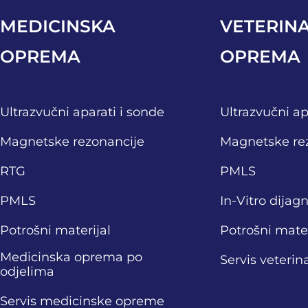
MEDICINSKA
VETERIN
OPREMA
OPREMA
Ultrazvučni aparati i sonde
Ultrazvučni ap
Magnetske rezonancije
Magnetske re
RTG
PMLS
PMLS
In-Vitro dijag
Potrošni materijal
Potrošni mater
Medicinska oprema po
Servis veteri
odjelima
Servis medicinske opreme