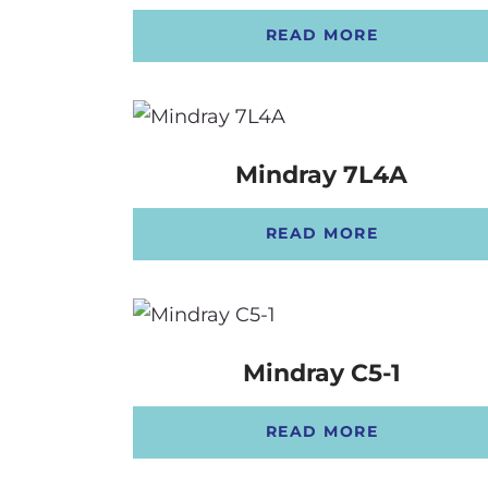
OSTALI UREĐAJI I OPREMA
READ MORE
POTROŠNI MATERIJAL
DALJE
Mindray 7L4A
READ MORE
Mindray C5-1
READ MORE