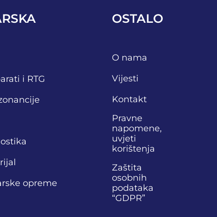
ARSKA
OSTALO
O nama
Vijesti
arati i RTG
Kontakt
zonancije
Pravne
napomene,
uvjeti
nostika
korištenja
ijal
Zaštita
osobnih
narske opreme
podataka
“GDPR”