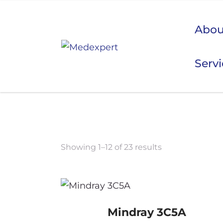
Abou
Serv
Koje
ULTRAZVUK
Showing 1–12 of 23 results
RTG, DENZITOMETAR, MAMOGRAF, I DR.
SERVIS
Mindray 3C5A