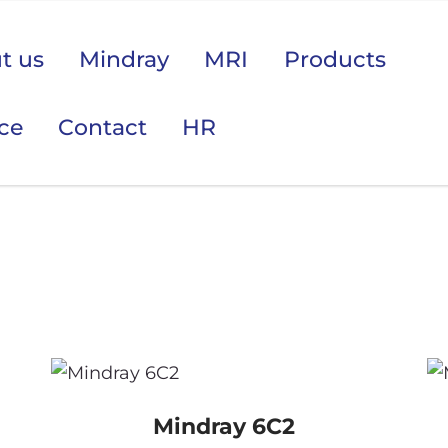
t us
Mindray
MRI
Products
ice
Contact
HR
 područje opreme Vas zanima?
Mindray 6C2