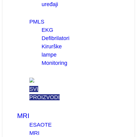
uređaji
PMLS
EKG
Defibrilatori
Kirurške
lampe
Monitoring
SVI
PROIZVODI
MRI
ESAOTE
MRI