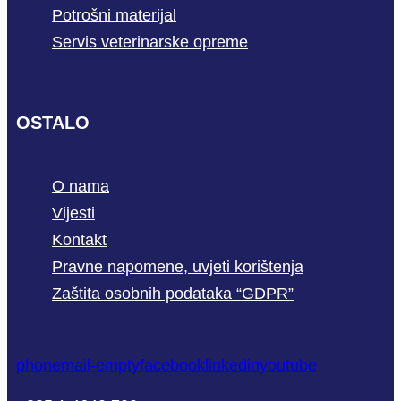
Potrošni materijal
Servis veterinarske opreme
OSTALO
O nama
Vijesti
Kontakt
Pravne napomene, uvjeti korištenja
Zaštita osobnih podataka “GDPR”
phone
mail-empty
facebook
linkedin
youtube