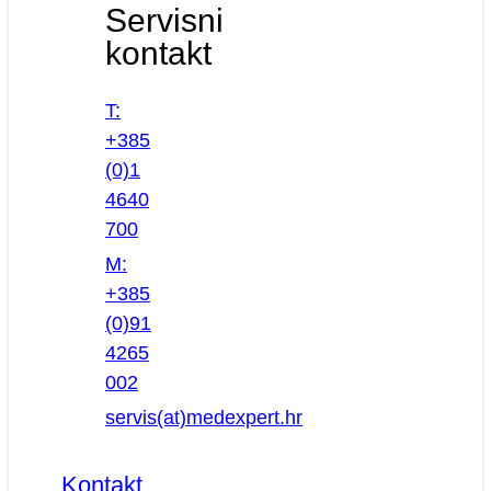
Servisni
kontakt
T:
+385
(0)1
4640
700
M:
+385
(0)91
4265
002
servis(at)medexpert.hr
Kontakt