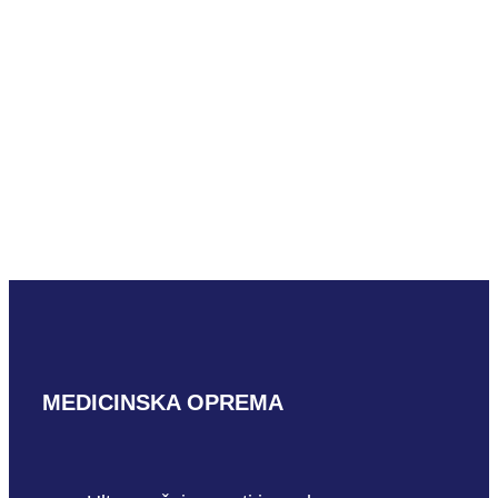
Mindray SPM6-
1U
PROČITAJ VIŠE
MEDICINSKA OPREMA