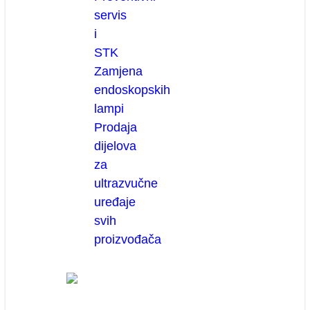
servis
i
STK
Zamjena
endoskopskih
lampi
Prodaja
dijelova
za
ultrazvučne
uređaje
svih
proizvođača