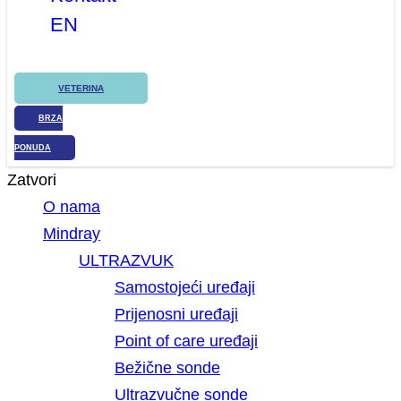
EN
VETERINA
BRZA
PONUDA
Zatvori
O nama
Mindray
ULTRAZVUK
Samostojeći uređaji
Prijenosni uređaji
Point of care uređaji
Bežične sonde
Ultrazvučne sonde