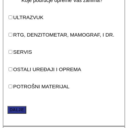
Koje područje opreme Vas zanima?
ULTRAZVUK
RTG, DENZITOMETAR, MAMOGRAF, I DR.
SERVIS
OSTALI UREĐAJI I OPREMA
POTROŠNI MATERIJAL
DALJE