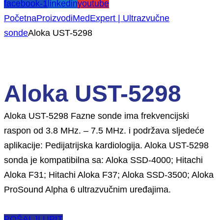
facebook-1
linkedin
youtube
Početna
Proizvodi
MedExpert | Ultrazvučne
sonde
Aloka UST-5298
Aloka UST-5298
Aloka UST-5298 Fazne sonde ima frekvencijski
raspon od 3.8 MHz. – 7.5 MHz. i podržava sljedeće
aplikacije: Pedijatrijska kardiologija. Aloka UST-5298
sonda je kompatibilna sa: Aloka SSD-4000; Hitachi
Aloka F31; Hitachi Aloka F37; Aloka SSD-3500; Aloka
ProSound Alpha 6 ultrazvučnim uređajima.
POŠALJI UPIT