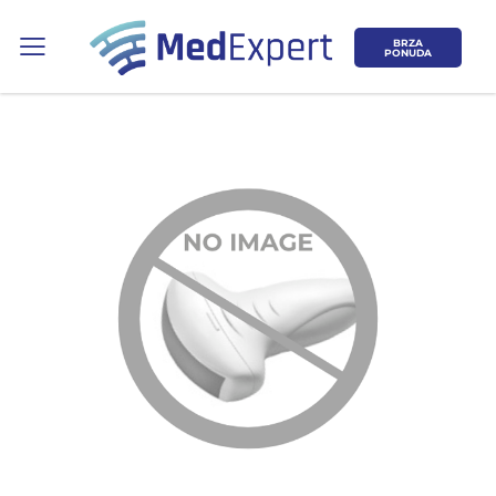
BRZA
PONUDA
Koje područje opreme Vas zanima?
ULTRAZVUK
RTG, DENZITOMETAR, MAMOGRAF, I
DR.
SERVIS