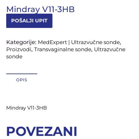
Mindray V11-3HB
OSTALI UREĐAJI I OPREMA
POŠALJI UPIT
POTROŠNI MATERIJAL
Kategorije:
,
MedExpert | Ultrazvučne sonde
,
,
Proizvodi
Transvaginalne sonde
Ultrazvučne
DALJE
sonde
OPIS
Opis
Mindray V11-3HB
POVEZANI