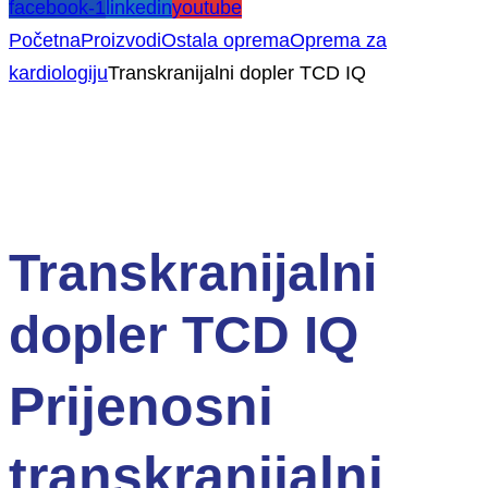
facebook-1
linkedin
youtube
Početna
Proizvodi
Ostala oprema
Oprema za
kardiologiju
Transkranijalni dopler TCD IQ
Transkranijalni
dopler TCD IQ
Prijenosni
transkranijalni