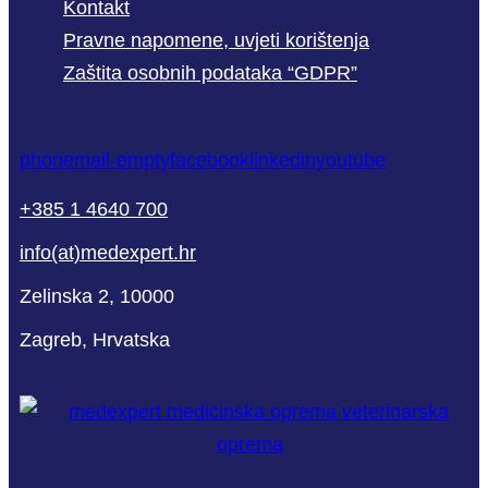
Kontakt
Pravne napomene, uvjeti korištenja
Zaštita osobnih podataka “GDPR”
phone
mail-empty
facebook
linkedin
youtube
+385 1 4640 700
info(at)medexpert.hr
Zelinska 2, 10000
Zagreb, Hrvatska