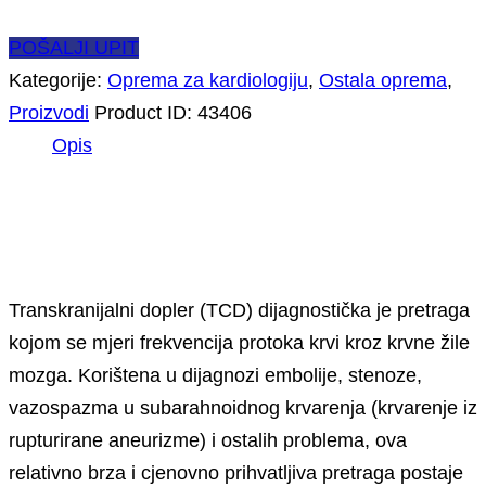
POŠALJI UPIT
Kategorije:
Oprema za kardiologiju
,
Ostala oprema
,
Proizvodi
Product ID:
43406
Opis
Opis
Transkranijalni dopler (TCD) dijagnostička je pretraga
kojom se mjeri frekvencija protoka krvi kroz krvne žile
mozga. Korištena u dijagnozi embolije, stenoze,
vazospazma u subarahnoidnog krvarenja (krvarenje iz
rupturirane aneurizme) i ostalih problema, ova
relativno brza i cjenovno prihvatljiva pretraga postaje