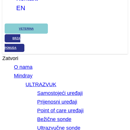
EN
VETERINA
BRZA
PONUDA
Zatvori
O nama
Mindray
ULTRAZVUK
Samostojeći uređaji
Prijenosni uređaji
Point of care uređaji
Bežične sonde
Ultrazvučne sonde