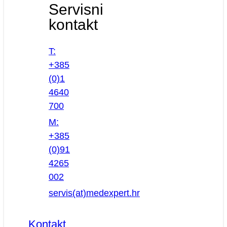
Servisni
kontakt
T:
+385
(0)1
4640
700
M:
+385
(0)91
4265
002
servis(at)medexpert.hr
Kontakt