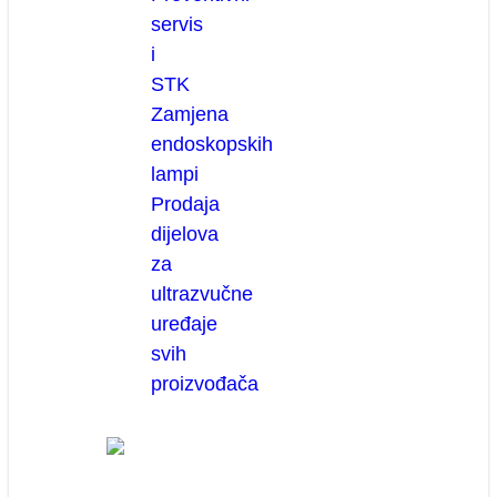
servis
i
STK
Zamjena
endoskopskih
lampi
Prodaja
dijelova
za
ultrazvučne
uređaje
svih
proizvođača