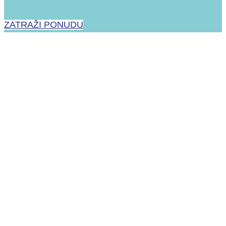
ZATRAŽI PONUDU
Mindray
BeneHeart D60