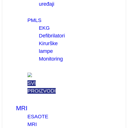
uređaji
PMLS
EKG
Defibrilatori
Kirurške
lampe
Monitoring
SVI
PROIZVODI
MRI
ESAOTE
MRI