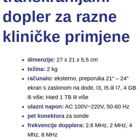
dopler za razne
kliničke primjene
dimenzije:
27 x 21 x 5,5 cm
težina:
2 kg
računalo:
eksterno, preporuka 21“ – 24“
ekran s zaslonom na dodir, I3, I5 ili I7, 4 GB
ili više; Hard 1 TB ili više
ulazni napon:
AC 100V~220V, 50-60 Hz
pet konektora
za sonde
frekvencije dopplera:
2.6 MHz, 2 MHz, 4
Mhz, 8 MHz