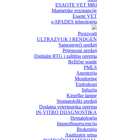
ESAOTE VET MRI
Magnetske rezonancije
Esaote VET
e-SPADES tehnologija
Proizvodi
ULTRAZVUK I RENDGEN
Samostojeći uređaji
Prijenosni uređaji
Digitalni RTG i zaštitna oprema
Bežične sonde
PMLS
Anestezija
Monitoring
Endoskopi
Infuzija
Kirurške lampe
Stomatološki uređaji
Dodatna veterinarska oprema
IN-VITRO DIJAGNOSTIKA
Hematologija
Imunoflourescencija
Biokemija
Analizator urina