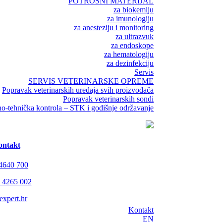
POTROŠNI MATERIJAL
za biokemiju
za imunologiju
za anesteziju i monitoring
za ultrazvuk
za endoskope
za hematologiju
za dezinfekciju
Servis
SERVIS VETERINARSKE OPREME
Popravak veterinarskih uređaja svih proizvođača
Popravak veterinarskih sondi
o-tehnička kontrola – STK i godišnje održavanje
ontakt
 4640 700
 4265 002
expert.hr
Kontakt
EN