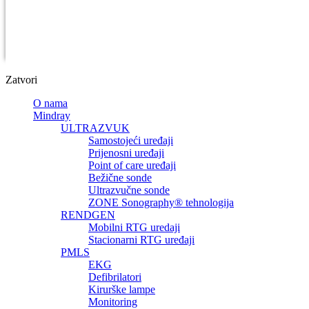
Zatvori
O nama
Mindray
ULTRAZVUK
Samostojeći uređaji
Prijenosni uređaji
Point of care uređaji
Bežične sonde
Ultrazvučne sonde
ZONE Sonography® tehnologija
RENDGEN
Mobilni RTG uredaji
Stacionarni RTG uređaji
PMLS
EKG
Defibrilatori
Kirurške lampe
Monitoring