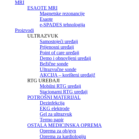
MRI
ESAOTE MRI
Magnetske rezonancije
Esaote
e-SPADES tehnologija
Proizvodi
ULTRAZVUK
Samostojeći uređaji
Prijenosni uređaji
Point of care uređaji
Demo i obnovljeni uređaji
Bežične sonde
Ultrazvučne sonde
AKCIJA – korišteni uređaji!
RTG UREĐAJI
Mobilni RTG uređaji
Stacionarni RTG uređaji
POTROŠNI MATERIJAL
Dezinfekcija
EKG elektrode
Gel za ultrazvuk
Termo papir
OSTALA MEDICINSKA OPREMA
Oprema za ob/gyn
Oprema za kardiologiju