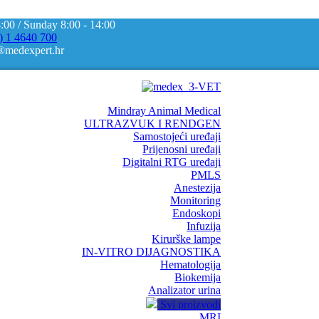
8:00 / Sunday 8:00 - 14:00
) 1 4640 700
®medexpert.hr
Mindray Animal Medical
ULTRAZVUK I RENDGEN
Samostojeći uređaji
Prijenosni uređaji
Digitalni RTG uređaji
PMLS
Anestezija
Monitoring
Endoskopi
Infuzija
Kirurške lampe
IN-VITRO DIJAGNOSTIKA
Hematologija
Biokemija
Analizator urina
Svi proizvodi
MRI