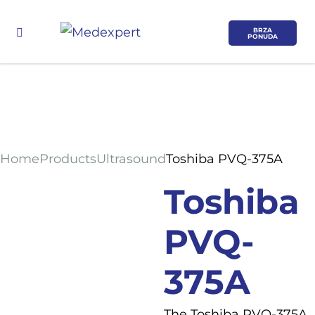
BRZA
PONUDA
Home
Products
Ultrasound
Toshiba PVQ-375A
Koje područje opreme Vas zanima?
Toshiba
ULTRAZVUK
PVQ-
RTG, DENZITOMETAR, MAMOGRAF, I
375A
DR.
SERVIS
The Toshiba PVQ-375A