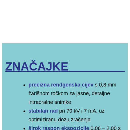
ZNAČAJKE
precizna rendgenska cijev
s 0,8 mm
žarišnom točkom za jasne, detaljne
intraoralne snimke
stabilan rad
pri 70 kV i 7 mA, uz
optimiziranu dozu zračenja
širok raspon ekspozicije
0,06 – 2,00 s