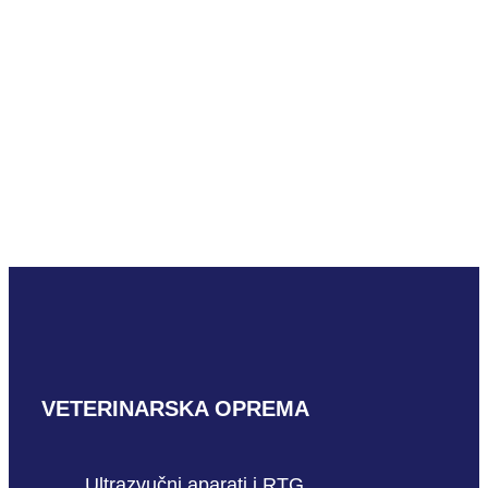
Youlan digitalni
intraoralni
senzori
PROČITAJ VIŠE
VETERINARSKA OPREMA
Ultrazvučni aparati i RTG