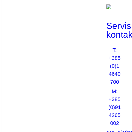
Servis
kontak
T:
+385
(0)1
4640
700
M:
+385
(0)91
4265
002