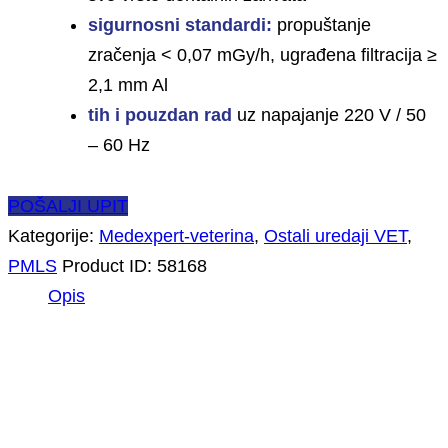
sigurnosni standardi:
propuštanje
zračenja < 0,07 mGy/h, ugrađena filtracija ≥
2,1 mm Al
tih i pouzdan rad
uz napajanje 220 V / 50
– 60 Hz
POŠALJI UPIT
Kategorije:
Medexpert-veterina
,
Ostali uredaji VET
,
PMLS
Product ID:
58168
Opis
Opis