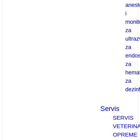
anest
i
monit
za
ultra
za
endo
za
hemat
za
dezinf
Servis
SERVIS
VETERIN
OPREME