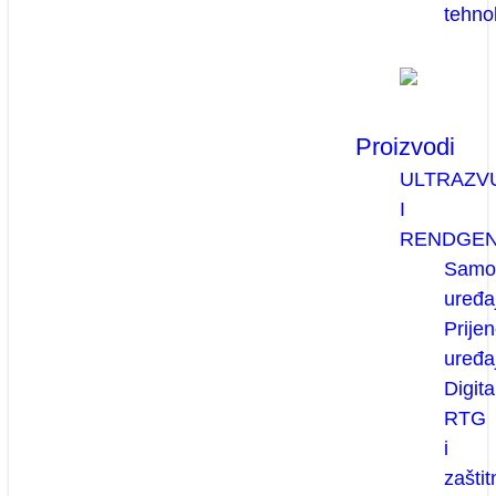
tehno
Proizvodi
ULTRAZV
I
RENDGE
Samos
uređaj
Prijen
uređaj
Digita
RTG
i
zaštit