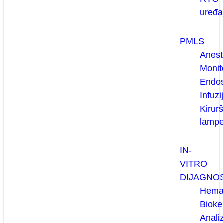
uređaj
PMLS
Anest
Monit
Endos
Infuzi
Kirur
lamp
IN-
VITRO
DIJAGNO
Hemat
Bioke
Anali