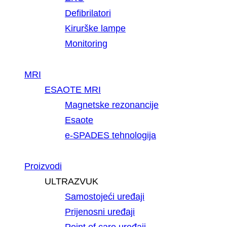
Defibrilatori
Kirurške lampe
Monitoring
MRI
ESAOTE MRI
Magnetske rezonancije
Esaote
e-SPADES tehnologija
Proizvodi
ULTRAZVUK
Samostojeći uređaji
Prijenosni uređaji
Point of care uređaji