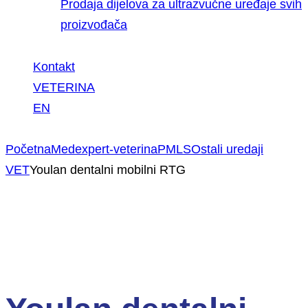
Prodaja dijelova za ultrazvučne uređaje svih
proizvođača
Kontakt
VETERINA
EN
Početna
Medexpert-veterina
PMLS
Ostali uredaji
VET
Youlan dentalni mobilni RTG
NOVO!