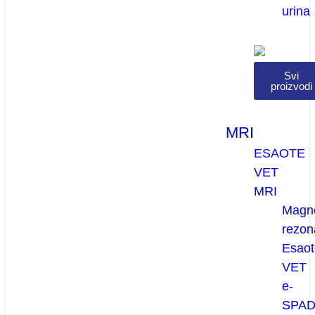
urina
Svi
proizvodi
MRI
ESAOTE
VET
MRI
Magn
rezon
Esaot
VET
e-
SPA