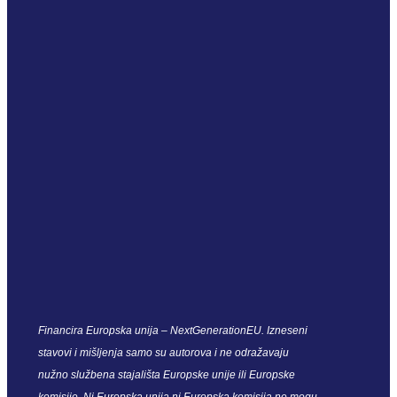
Financira Europska unija – NextGenerationEU. Izneseni
stavovi i mišljenja samo su autorova i ne odražavaju
nužno službena stajališta Europske unije ili Europske
komisije. Ni Europska unija ni Europska komisija ne mogu