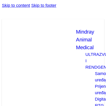
Skip to content
Skip to footer
Mindray
Animal
Medical
ULTRAZV
I
RENDGE
Samos
uređaj
Prijen
uređaj
Digita
RTG