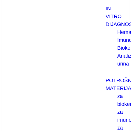
IN-
VITRO
DIJAGNO
Hemat
Imuno
Bioke
Anali
urina
POTROŠN
MATERIJA
za
bioke
za
imuno
za