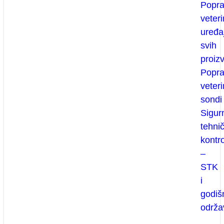
Popr
veteri
uređa
svih
proiz
Popr
veteri
sondi
Sigur
tehni
kontr
–
STK
i
godiš
održa