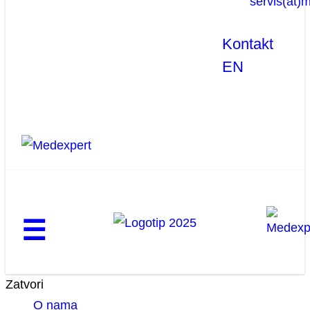
servis(at)
Kontakt
EN
☰
Zatvori
O nama