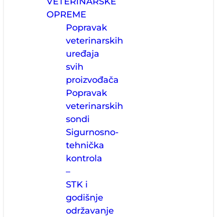
VETERINARSKE
OPREME
Popravak
veterinarskih
uređaja
svih
proizvođača
Popravak
veterinarskih
sondi
Sigurnosno-
tehnička
kontrola
–
STK i
godišnje
održavanje