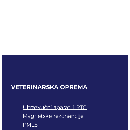
pribora za
CO2 modul L
PROČITAJ VIŠE
VETERINARSKA OPREMA
Ultrazvučni aparati i RTG
Magnetske rezonancije
PMLS