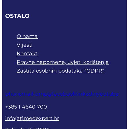
OSTALO
O nama
Vijesti
Kontakt
Pravne napomene, uvjeti korištenja
Zaštita osobnih podataka “GDPR”
phone
mail-empty
facebook
linkedin
youtube
+385 1 4640 700
info(at)medexpert.hr