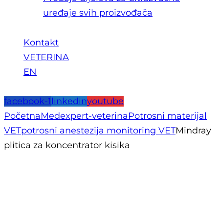
uređaje svih proizvođača
Kontakt
VETERINA
EN
facebook-1
linkedin
youtube
Početna
Medexpert-veterina
Potrosni materijal
VET
potrosni anestezija monitoring VET
Mindray
plitica za koncentrator kisika