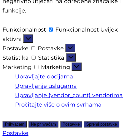
negativno utjecati na određene značajke i
funkcije.
Funkcionalnost
Funkcionalnost
Uvijek
aktivni
Postavke
Postavke
Statistika
Statistika
Marketing
Marketing
Upravljajte opcijama
Upravljanje uslugama
Upravljanje {vendor_count} vendorima
Pročitajte više o ovim svrhama
Prihvaćam
Ne prihvaćam
Postavke
Spremi postavke
Postavke