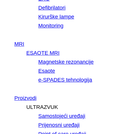
Defibrilatori
Kirurške lampe
Monitoring
MRI
ESAOTE MRI
Magnetske rezonancije
Esaote
e-SPADES tehnologija
Proizvodi
ULTRAZVUK
Samostojeći uređaji
Prijenosni uređaji
Point of care uređaji