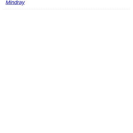
Mindray
Mindray V-3CFL lyse za hematološki analizator
PROČITAJ VIŠE