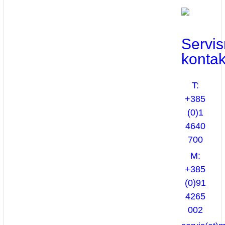
Servis
kontak
T:
+385
(0)1
4640
700
M:
+385
(0)91
4265
002