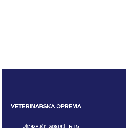
Mindray V28R sredstvo za ispiranje hematološkog
analizatora
PROČITAJ VIŠE
VETERINARSKA OPREMA
Ultrazvučni aparati i RTG