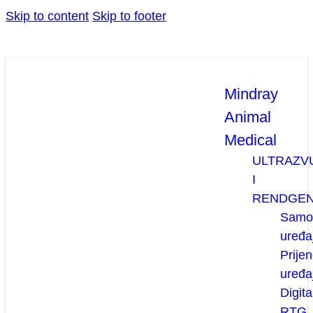
Skip to content
Skip to footer
Mindray
Animal
Medical
ULTRAZV
I
RENDGE
Samos
uređaj
Prijen
uređaj
Digita
RTG