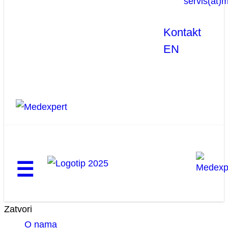
servis(at)
Kontakt
EN
☰
Zatvori
O nama