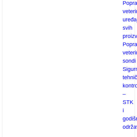
Popr
veteri
uređa
svih
proiz
Popr
veteri
sondi
Sigur
tehni
kontr
–
STK
i
godiš
održa