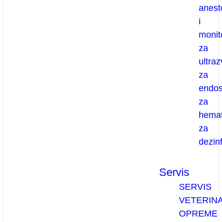
anest
i
monit
za
ultra
za
endo
za
hemat
za
dezinf
Servis
SERVIS
VETERIN
OPREME