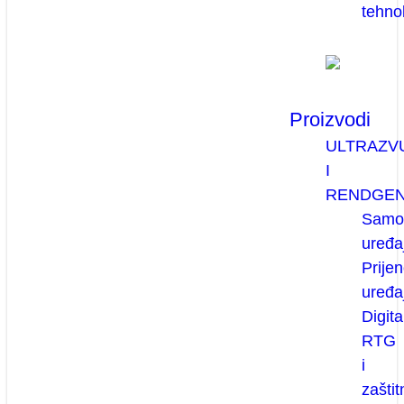
tehno
Proizvodi
ULTRAZV
I
RENDGE
Samos
uređaj
Prijen
uređaj
Digita
RTG
i
zaštit