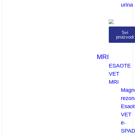
urina
Svi
proizvodi
MRI
ESAOTE
VET
MRI
Magn
rezon
Esaot
VET
e-
SPA