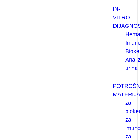
IN-
VITRO
DIJAGNO
Hemat
Imuno
Bioke
Anali
urina
POTROŠN
MATERIJA
za
bioke
za
imuno
za