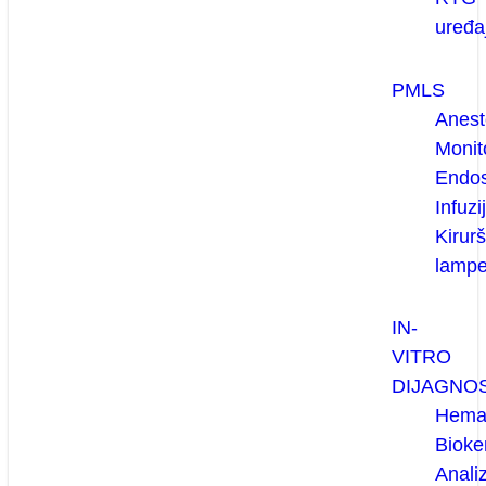
uređaj
PMLS
Anest
Monit
Endos
Infuzi
Kirur
lamp
IN-
VITRO
DIJAGNO
Hemat
Bioke
Anali