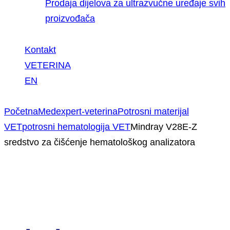
Prodaja dijelova za ultrazvučne uređaje svih
proizvođača
Kontakt
VETERINA
EN
Početna
Medexpert-veterina
Potrosni materijal
VET
potrosni hematologija VET
Mindray V28E-Z
sredstvo za čišćenje hematološkog analizatora