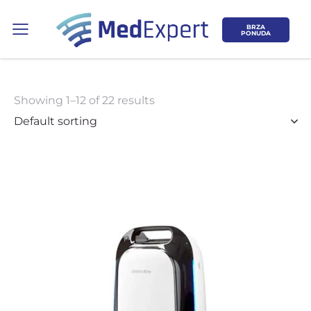
BRZA
PONUDA
Showing 1–12 of 22 results
Koje područje opreme Vas zanima?
ULTRAZVUK
RTG, DENZITOMETAR, MAMOGRAF, I
DR.
SERVIS