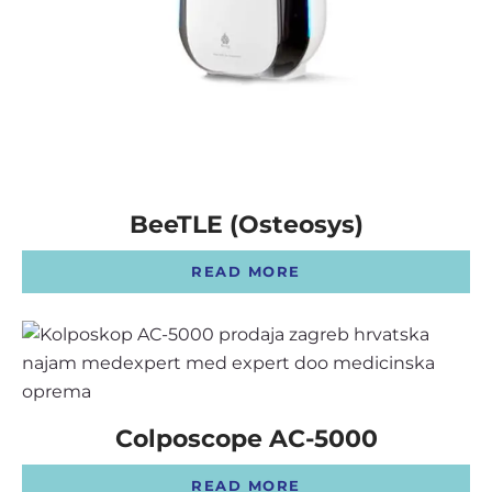
OSTALI UREĐAJI I OPREMA
POTROŠNI MATERIJAL
DALJE
BeeTLE (Osteosys)
READ MORE
Colposcope AC-5000
READ MORE