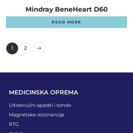
Mindray BeneHeart D60
READ MORE
→
1
2
MEDICINSKA OPREMA
Ultrazvučni aparati i sonde
Magnetske rezonancije
RTG