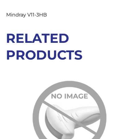
Description
OSTALI UREĐAJI I OPREMA
Mindray V11-3HB
POTROŠNI MATERIJAL
RELATED
PRODUCTS
DALJE