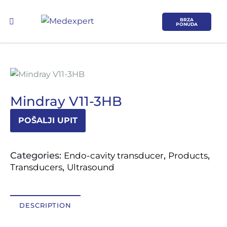
BRZA
PONUDA
Mindray V11-3HB
POŠALJI UPIT
Koje područje opreme Vas zanima?
ULTRAZVUK
Categories:
,
,
Endo-cavity transducer
Products
,
Transducers
Ultrasound
RTG, DENZITOMETAR, MAMOGRAF, I
DR.
DESCRIPTION
SERVIS