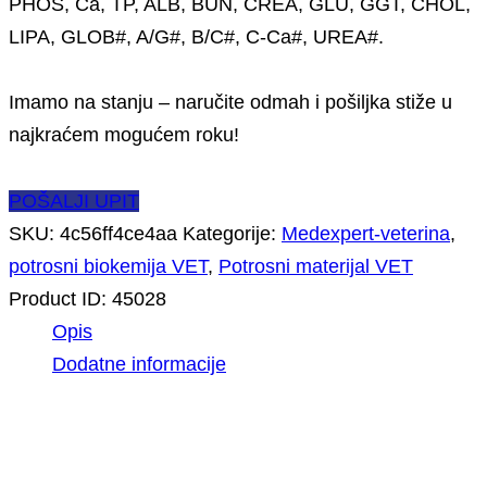
PHOS, Ca, TP, ALB, BUN, CREA, GLU, GGT, CHOL,
LIPA, GLOB#, A/G#, B/C#, C-Ca#, UREA#.
Imamo na stanju – naručite odmah i pošiljka stiže u
najkraćem mogućem roku!
POŠALJI UPIT
SKU:
4c56ff4ce4aa
Kategorije:
Medexpert-veterina
,
potrosni biokemija VET
,
Potrosni materijal VET
Product ID:
45028
Opis
Dodatne informacije
Opis