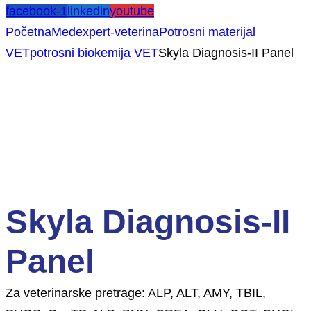
facebook-1
linkedin
youtube
Početna
Medexpert-veterina
Potrosni materijal
VET
potrosni biokemija VET
Skyla Diagnosis-II Panel
Skyla Diagnosis-II
Panel
Za veterinarske pretrage: ALP, ALT, AMY, TBIL,