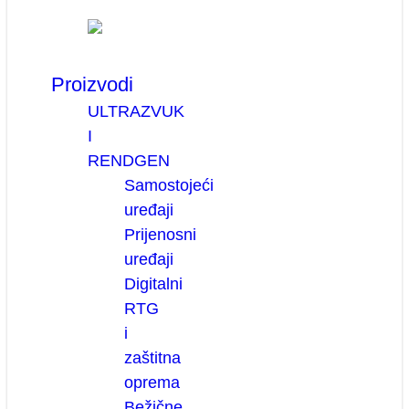
Proizvodi
ULTRAZVUK
I
RENDGEN
Samostojeći
uređaji
Prijenosni
uređaji
Digitalni
RTG
i
zaštitna
oprema
Bežične