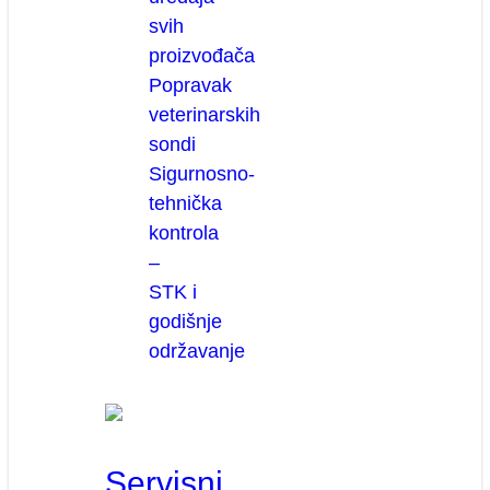
svih
proizvođača
Popravak
veterinarskih
sondi
Sigurnosno-
tehnička
kontrola
–
STK i
godišnje
održavanje
Servisni