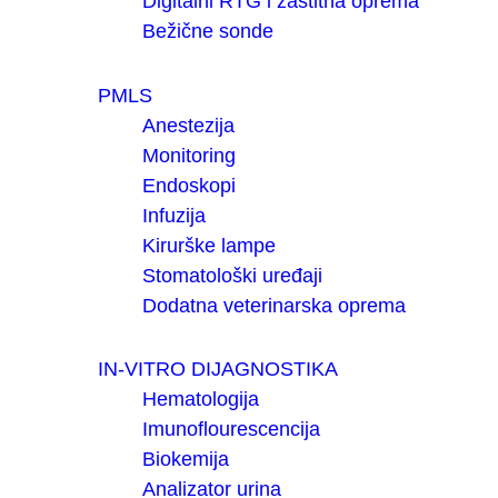
Digitalni RTG i zaštitna oprema
Bežične sonde
PMLS
Anestezija
Monitoring
Endoskopi
Infuzija
Kirurške lampe
Stomatološki uređaji
Dodatna veterinarska oprema
IN-VITRO DIJAGNOSTIKA
Hematologija
Imunoflourescencija
Biokemija
Analizator urina