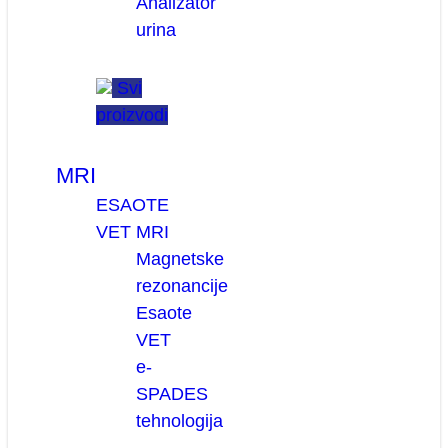
Analizator
urina
Svi
proizvodi
MRI
ESAOTE
VET MRI
Magnetske
rezonancije
Esaote
VET
e-
SPADES
tehnologija