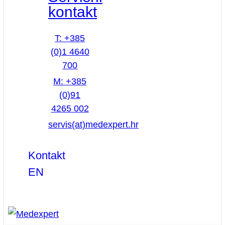
kontakt
T: +385
(0)1 4640
700
M: +385
(0)91
4265 002
servis(at)medexpert.hr
Kontakt
EN