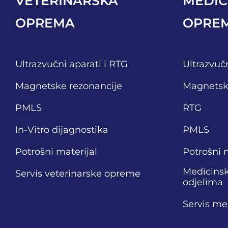
VETERINARSKA
MEDIC
OPREMA
OPRE
Ultrazvučni aparati i RTG
Ultrazvučn
Magnetske rezonancije
Magnetsk
PMLS
RTG
In-Vitro dijagnostika
PMLS
Potrošni materijal
Potrošni 
Medicins
Servis veterinarske opreme
odjelima
Servis m