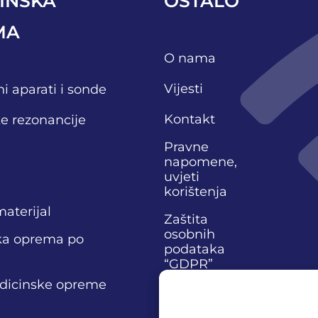
INSKA
OSTALO
MA
O nama
Vijesti
i aparati i sonde
Kontakt
e rezonancije
Pravne
napomene,
uvjeti
korištenja
materijal
Zaštita
osobnih
ka oprema po
podataka
“GDPR”
edicinske opreme