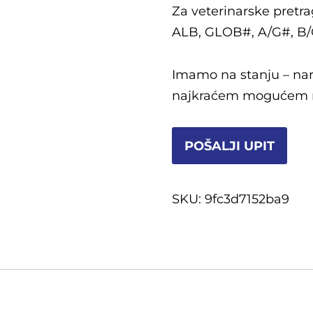
Za veterinarske pretra
ALB, GLOB#, A/G#, B/
Imamo na stanju – naru
najkraćem mogućem 
POŠALJI UPIT
SKU:
9fc3d7152ba9