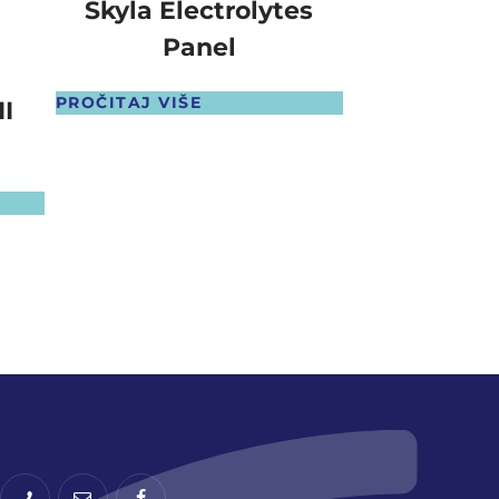
Skyla Electrolytes
Panel
PROČITAJ VIŠE
II
Skyla Equ
PROČITAJ VIŠ