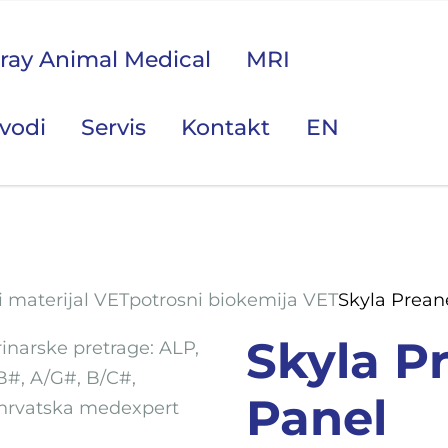
ray Animal Medical
MRI
zvodi
Servis
Kontakt
EN
i materijal VET
potrosni biokemija VET
Skyla Prean
Skyla P
Panel