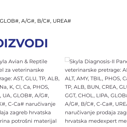
, GLOB#, A/G#, B/C#, UREA#
OIZVODI