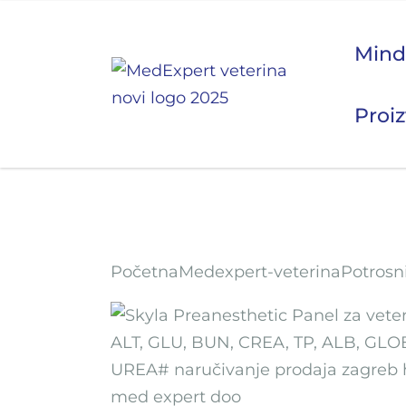
Mind
Mindray Animal Medical
Proi
MRI
Proizvodi
Servis
Početna
Medexpert-veterina
Potrosn
Kontakt
EN