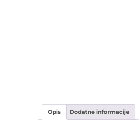
+385 (0)1 4640 700
info(at)medexpert.hr
Opis
Dodatne informacije
Opis