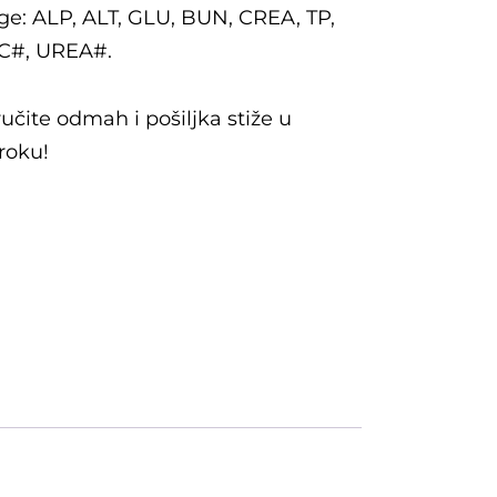
ge: ALP, ALT, GLU, BUN, CREA, TP,
C#, UREA#.
čite odmah i pošiljka stiže u
roku!