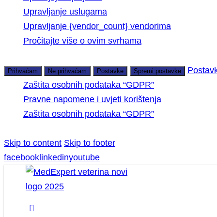
Upravljanje uslugama
Upravljanje {vendor_count} vendorima
Pročitajte više o ovim svrhama
Postav
Prihvaćam
Ne prihvaćam
Postavke
Spremi postavke
Zaštita osobnih podataka “GDPR”
Pravne napomene i uvjeti korištenja
Zaštita osobnih podataka “GDPR”
Skip to content
Skip to footer
facebook
linkedin
youtube