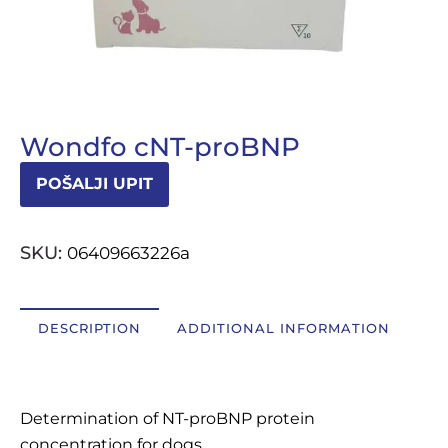
+385 (0)1 4640 700
info(at)medexpert.hr
Wondfo cNT-proBNP
POŠALJI UPIT
SKU:
06409663226a
DESCRIPTION
ADDITIONAL INFORMATION
Description
Determination of NT-proBNP protein
concentration for dogs