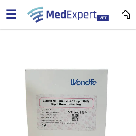
☰
Mindray Animal Medical
MRI
Proizvodi
Servis
Kontakt
EN