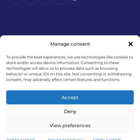
Manage consent
To provide the best experiences, we use technologies like cookies to
store and/or access device information. Consenting to these
technologies will allow us to process data such as browsing
Financira Europska unija – NextGenerationEU. Izneseni
behavior or unique IDs on this site. Not consenting or withdrawing
stavovi i mišljenja samo su autorova i ne odražavaju
consent, may adversely affect certain features and functions.
nužno službena stajališta Europske unije ili Europske
komisije. Ni Europska unija ni Europska komisija ne
Accept
mogu se smatrati odgovornima za njih.
Deny
View preferences
MedExpert d.o.o. © 2026. All Rights Reserved.
Zaštita osobnih
Pravne napomene i
Zaštita osobnih