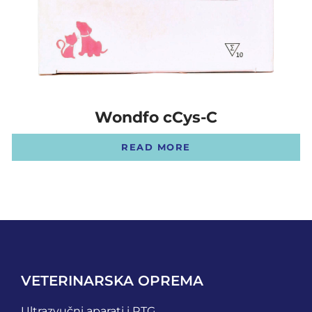
Wondfo cCys-C
READ MORE
VETERINARSKA OPREMA
Ultrazvučni aparati i RTG